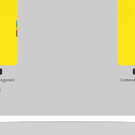
regiones:
Contiene
S