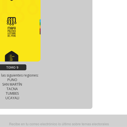
TOMO 9
 las siguientes regiones:
PUNO
SAN MARTÍN
TACNA
TUMBES
UCAYALI
Recibe en tu correo electrónico lo último sobre temas electorales